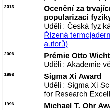
2013
Ocenění za trvají
popularizaci fyzik
Udělil: Česká fyzik
Řízená termojadern
autorů)
2006
Prémie Otto Wicht
Udělil: Akademie v
1998
Sigma Xi Award
Udělil: Sigma Xi Sc
for Research Excel
1996
Michael T. Ohr Aw