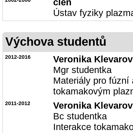
2002-2006
člen
Ústav fyziky plazm
Výchova studentů
2012-2016
Veronika Klevaro
Mgr studentka
Materiály pro fúzní 
tokamakovým pla
2011-2012
Veronika Klevaro
Bc studentka
Interakce tokamako