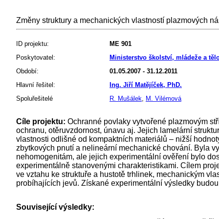
Změny struktury a mechanických vlastností plazmových nás
ID projektu:
ME 901
Poskytovatel:
Ministerstvo školství, mládeže a tě
Období:
01.05.2007 - 31.12.2011
Hlavní řešitel:
Ing. Jiří Matějíček, PhD.
Spoluřešitelé
R. Mušálek
,
M. Vilémová
Cíle projektu:
Ochranné povlaky vytvořené plazmovým střík
ochranu, otěruvzdornost, únavu aj. Jejich lamelární struktu
vlastnosti odlišné od kompaktních materiálů – nižší hodnot
zbytkových pnutí a nelineární mechanické chování. Byla vy
nehomogenitám, ale jejich experimentální ověření bylo do
experimentálně stanovenými charakteristikami. Cílem proj
ve vztahu ke struktuře a hustotě trhlinek, mechanickým vl
probíhajících jevů. Získané experimentální výsledky budo
Související výsledky: