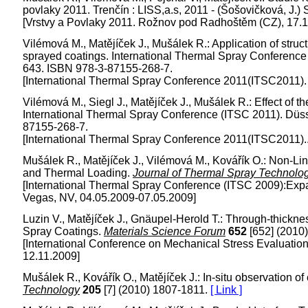
povlaky 2011. Trenčín : LISS,a.s, 2011 - (Šošovičková, J.
[Vrstvy a Povlaky 2011. Rožnov pod Radhoštěm (CZ), 17.
Vilémová M., Matějíček J., Mušálek R.: Application of str
sprayed coatings. International Thermal Spray Conference
643. ISBN 978-3-87155-268-7.
[International Thermal Spray Conference 2011(ITSC2011).
Vilémová M., Siegl J., Matějíček J., Mušálek R.: Effect of 
International Thermal Spray Conference (ITSC 2011). Düs
87155-268-7.
[International Thermal Spray Conference 2011(ITSC2011).
Mušálek R., Matějíček J., Vilémová M., Kovářík O.: Non-
and Thermal Loading.
Journal of Thermal Spray Technolo
[International Thermal Spray Conference (ITSC 2009):Exp
Vegas, NV, 04.05.2009-07.05.2009]
Luzin V., Matějíček J., Gnäupel-Herold T.: Through-thick
Spray Coatings.
Materials Science Forum
652
[652] (2010
[International Conference on Mechanical Stress Evaluation
12.11.2009]
Mušálek R., Kovářík O., Matějíček J.: In-situ observation o
Technology
205
[7] (2010) 1807-1811.
[ Link ]