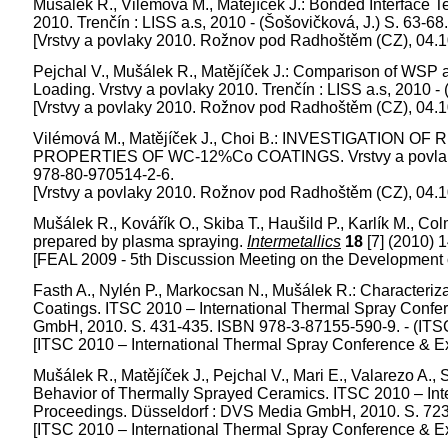
Mušálek R., Vilémová M., Matějíček J.: Bonded Interface T
2010. Trenčín : LISS a.s, 2010 - (Šošovičková, J.) S. 63-
[Vrstvy a povlaky 2010. Rožnov pod Radhoštěm (CZ), 04.
Pejchal V., Mušálek R., Matějíček J.: Comparison of WS
Loading. Vrstvy a povlaky 2010. Trenčín : LISS a.s, 2010 -
[Vrstvy a povlaky 2010. Rožnov pod Radhoštěm (CZ), 04.
Vilémová M., Matějíček J., Choi B.: INVESTIGATIO
PROPERTIES OF WC-12%Co COATINGS. Vrstvy a povlaky 201
978-80-970514-2-6.
[Vrstvy a povlaky 2010. Rožnov pod Radhoštěm (CZ), 04.
Mušálek R., Kovářík O., Skiba T., Haušild P., Karlík M., Co
prepared by plasma spraying.
Intermetallics
18
[7] (2010) 
[FEAL 2009 - 5th Discussion Meeting on the Development o
Fasth A., Nylén P., Markocsan N., Mušálek R.: Characteri
Coatings. ITSC 2010 – International Thermal Spray Confe
GmbH, 2010. S. 431-435. ISBN 978-3-87155-590-9. - (ITS
[ITSC 2010 – International Thermal Spray Conference & E
Mušálek R., Matějíček J., Pejchal V., Mari E., Valarezo A
Behavior of Thermally Sprayed Ceramics. ITSC 2010 – Int
Proceedings. Düsseldorf : DVS Media GmbH, 2010. S. 723
[ITSC 2010 – International Thermal Spray Conference & E