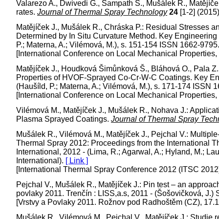
Valarezo A., Dwivedi G., Sampath S., Mušálek R., Matějíček
rates.
Journal of Thermal Spray Technology
24
[1-2] (2015
Matějíček J., Mušálek R., Chráska P.: Residual Stresse
Determined by In Situ Curvature Method. Key Engineering Ma
P.; Materna, A.; Vilémová, M.), s. 151-154 ISSN 1662-9795.
[International Conference on Local Mechanical Properties
Matějíček J., Houdková Šimůnková Š., Bláhová O., Pala Z.
Properties of HVOF-Sprayed Co-Cr-W-C Coatings. Key Engin
(Haušíld, P.; Materna, A.; Vilémová, M.), s. 171-174 ISSN
[International Conference on Local Mechanical Properties
Vilémová M., Matějíček J., Mušálek R., Nohava J.: Applica
Plasma Sprayed Coatings.
Journal of Thermal Spray Tech
Mušálek R., Vilémová M., Matějíček J., Pejchal V.: Multi
Thermal Spray 2012: Proceedings from the International T
International, 2012 - (Lima, R.; Agarwal, A.; Hyland, M.; La
International).
[ Link ]
[International Thermal Spray Conference 2012 (ITSC 2012
Pejchal V., Mušálek R., Matějíček J.: Pin test – an approa
povlaky 2011. Trenčín : LISS,a.s, 2011 - (Šošovičková, J.
[Vrstvy a Povlaky 2011. Rožnov pod Radhoštěm (CZ), 17.
Mušálek R., Vilémová M., Pejchal V., Matějíček J.: Studie r