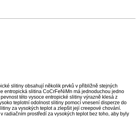
ké slitiny obsahují několik prvků v přibližně stejných
ysoce entropická slitina CoCrFeNiMn má jednoduchou jedno
pevnost této vysoce entropické slitiny výrazně klesá z
soko teplotní odolnost slitiny pomocí vnesení disperze do
iny za vysokých teplot a zlepšit její creepové chování.
 v radiačním prostředí za vysokých teplot bez toho, aby byly