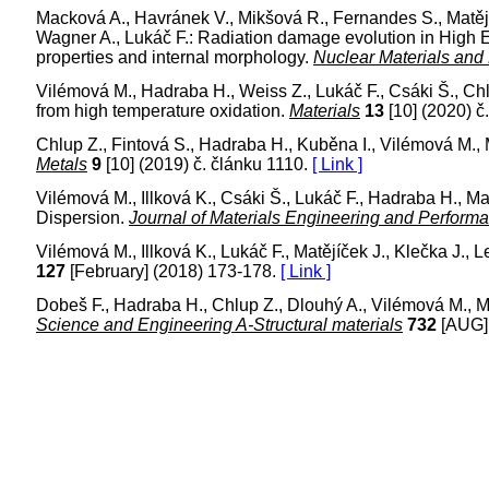
Macková A., Havránek V., Mikšová R., Fernandes S., Matějíč
Wagner A., Lukáč F.: Radiation damage evolution in High 
properties and internal morphology.
Nuclear Materials and
Vilémová M., Hadraba H., Weiss Z., Lukáč F., Csáki Š., Ch
from high temperature oxidation.
Materials
13
[10] (2020) č
Chlup Z., Fintová S., Hadraba H., Kuběna I., Vilémová M.,
Metals
9
[10] (2019) č. článku 1110.
[ Link ]
Vilémová M., Illková K., Csáki Š., Lukáč F., Hadraba H., M
Dispersion.
Journal of Materials Engineering and Perform
Vilémová M., Illková K., Lukáč F., Matějíček J., Klečka J., 
127
[February] (2018) 173-178.
[ Link ]
Dobeš F., Hadraba H., Chlup Z., Dlouhý A., Vilémová M., 
Science and Engineering A-Structural materials
732
[AUG] 