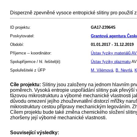
Disperzně zpevněné vysoce entropické slitiny pro použití
ID projektu:
GA17-23964S
Poskytovatel:
Grantová agentura Česk
Období:
01.01.2017 - 31.12.2019
Příjemce -- koordinátor:
Ústav fyziky materiálů AV 
Spolupříjemce / hl. řešitel(é):
Ústav fyziky plazmatu
AV 
Spoluřešitelé z ÚFP
M. Vilémová
,
B. Nevrlá
,
K
Cíle projektu:
Slitiny jsou založeny na jednom hlavním prvk
poměrech. Vysoká entropie uspořádání slitiny pak převýší 
fázovou mikrostrukturu a výborné mechanické vlastnosti jak
důvodu omezení jejího zhouževnatění distorzí mřížky naruš
mikrostruktury cestou přípravy mechanickým legováním. Zho
Cílem projektu bude také změna chemického složení slitiny n
zhoršeny její výborné mechanické vlastnosti.
Související výsledky: