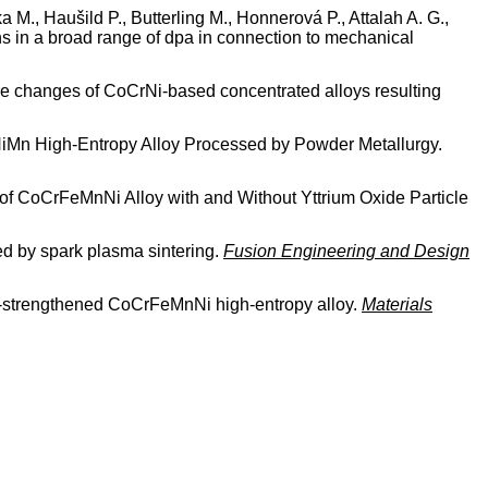
M., Haušild P., Butterling M., Honnerová P., Attalah A. G.,
 in a broad range of dpa in connection to mechanical
ure changes of CoCrNi-based concentrated alloys resulting
eNiMn High-Entropy Alloy Processed by Powder Metallurgy.
r of CoCrFeMnNi Alloy with and Without Yttrium Oxide Particle
red by spark plasma sintering.
Fusion Engineering and Design
on-strengthened CoCrFeMnNi high-entropy alloy.
Materials