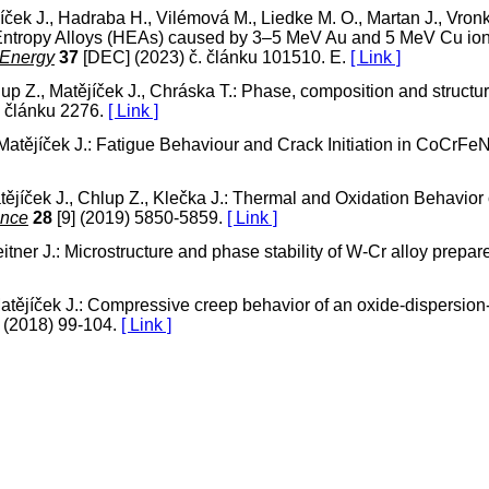
ek J., Hadraba H., Vilémová M., Liedke M. O., Martan J., Vronka 
Entropy Alloys (HEAs) caused by 3–5 MeV Au and 5 MeV Cu ions
 Energy
37
[DEC] (2023) č. článku 101510. E.
[ Link ]
lup Z., Matějíček J., Chráska T.: Phase, composition and struct
. článku 2276.
[ Link ]
 Matějíček J.: Fatigue Behaviour and Crack Initiation in CoCrF
atějíček J., Chlup Z., Klečka J.: Thermal and Oxidation Behavio
ance
28
[9] (2019) 5850-5859.
[ Link ]
Leitner J.: Microstructure and phase stability of W-Cr alloy prepa
Matějíček J.: Compressive creep behavior of an oxide-dispersi
(2018) 99-104.
[ Link ]