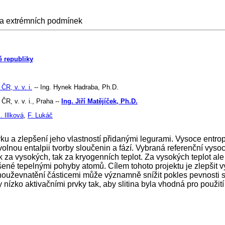
 za extrémních podmínek
é republiky
ČR, v. v. i.
-- Ing. Hynek Hadraba, Ph.D.
ČR, v. v. i., Praha --
Ing. Jiří Matějíček, Ph.D.
. Illková
,
F. Lukáč
u a zlepšení jeho vlastností přidanými legurami. Vysoce entropic
volnou entalpii tvorby sloučenin a fází. Vybraná referenční v
 za vysokých, tak za kryogenních teplot. Za vysokých teplot ale 
ené tepelnými pohyby atomů. Cílem tohoto projektu je zlepšit vy
uževnatění částicemi může významně snížit pokles pevnosti slit
ízko aktivačními prvky tak, aby slitina byla vhodná pro použití