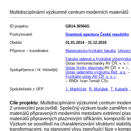
Multidisciplinární výzkumné centrum moderních materiálů
ID projektu:
GB14-36566G
Poskytovatel:
Grantová agentura České republiky
Období:
01.01.2014 - 31.12.2018
Příjemce -- koordinátor:
Matematicko-fyzikální fakulta
,
Univerz
Fakulta jaderná a fyzikálně inženýrská
Ústav termomechaniky AV ČR, v. v. i. 
Ústav fyziky plazmatu
AV ČR, v. v. i.,
Spolupříjemce / hl. řešitel(é):
Ústav jaderného výzkumu Řež, a.s.
--
Fyzikální ústav AV ČR, v. v. i.
-- RNDr. Ivan Tomáš CSc.
Spoluřešitelé z ÚFP
J. Matějíček
,
R. Mušálek
,
T. Kubatík
,
Cíle projektu:
Multidisciplinární výzkumné centrum modern
2 univerzitní pracoviště. Společný výzkum bude zaměřen 
materiálů připravených moderními metodami extrémní pla
materiálů připravených plazmovým stříkáním, kompozitů leh
Výzkum se soustředí na charakterizování strukturní stabilit
transformacemi, na stanovení vlivu zpevňující fáze v kompo