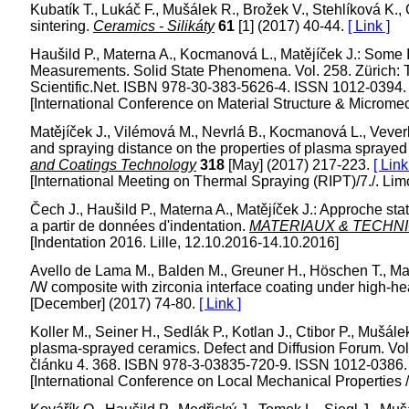
Kubatík T., Lukáč F., Mušálek R., Brožek V., Stehlíková K.,
sintering.
Ceramics - Silikáty
61
[1] (2017) 40-44.
[ Link ]
Haušild P., Materna A., Kocmanová L., Matějíček J.: Some 
Measurements. Solid State Phenomena. Vol. 258. Zürich: Tr
Scientific.Net. ISBN 978-30-383-5626-4. ISSN 1012-0394
[International Conference on Material Structure & Micromec
Matějíček J., Vilémová M., Nevrlá B., Kocmanová L., Vever
and spraying distance on the properties of plasma sprayed
and Coatings Technology
318
[May] (2017) 217-223.
[ Link
[International Meeting on Thermal Spraying (RIPT)/7./. Li
Čech J., Haušild P., Materna A., Matějíček J.: Approche sta
a partir de données d'indentation.
MATERIAUX & TECHN
[Indentation 2016. Lille, 12.10.2016-14.10.2016]
Avello de Lama M., Balden M., Greuner H., Höschen T., Matěj
/W composite with zirconia interface coating under high-he
[December] (2017) 74-80.
[ Link ]
Koller M., Seiner H., Sedlák P., Kotlan J., Ctibor P., Mušále
plasma-sprayed ceramics. Defect and Diffusion Forum. Vol. 3
článku 4. 368. ISBN 978-3-03835-720-9. ISSN 1012-0386
[International Conference on Local Mechanical Properties /