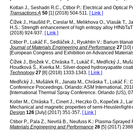
Kotlan J., Seshadri R.C., Ctibor P.: Electrical and Optical 
Transactions A
50
[1] (2018) 504-511.
[ Link ]
Čížek J., Haušild P., Cieslar M., Melikhova O., Vlasák T., J
H.S.: Strength enhancement of high entropy alloy HfNbTaTi
(2018) 924-937.
[ Link ]
Ctibor P., Lukáč F., Sedláček J., Ryukhtin V.: Barium titana
Journal of Materials Engineering and Performance
27
[10]
[European Congress and Exhibition on Advanced Materials
Čížek J., Brožek V., Chráska T., Lukáč F., Medřický J., Mušá
Houdková Š., Kverka M.: Silver-doped hydroxyapatite coa
Technology
27
[8] (2018) 1333-1343.
[ Link ]
Medřický J., Mušálek R., Janata M., Chráska T., Lukáč F.: 
Conference Proceedings. Orlando: ASM International, 201
[International Thermal Spray Conference. Orlando (US), 0
Koller M., Chráska T., Cinert J., Heczko O., Kopeček J., L
Mechanical and magnetic properties of semi-Heusler/light
Design
126
[July] (2017) 351-357.
[ Link ]
Ctibor P., Pala Z., Nevrlá B., Neufuss K.: Plasma-Sprayed F
Materials Engineering and Performance
26
[5] (2017) 238