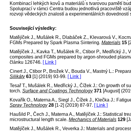
Kombinací lehkých kovů a materiálů s tvarovou pamětí bud
Spoluprací v rámci Centra budou jednotlivá pracoviště vzáj
rozvoji vědeckých znalostí a experimentálních dovedností
Související výsledky:
Matějíček J., Mušálek R., Dlabáček Z., Klevarová V., Koc
FGMs Prepared by Spark Plasma Sintering.
Materials
15
[
Matějíček J., Kavka T., Mušálek R., Ctibor P., Medřický J.,
composites and FGMs prepared by argon-shrouded plasm
článku 126746.
[ Link ]
Cinert J., Ctibor P., Brožek V., Bouda V., Mastný L.: Prepa
Silikáty
63
[1] (2019) 93-99.
[ Link ]
Tesař T., Mušálek R., Medřický J., Čížek J.: On growth of
torch.
Surface and Coatings Technology
371
[August] (201
Kovařík O., Materna A., Siegl J., Čížek J., Klečka J.: Fatig
Spray Technology
28
[1-2] (2019) 87-97.
[ Link ]
Haušild P., Čech J., Materna A., Matějíček J.: Statistical tre
microstructural length scale.
Mechanics of Materials
129
[J
Matějíček J., Mušálek R., Veverka J.: Materials and process