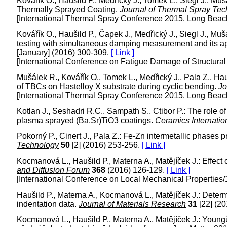
Kovářík O., Haušild P., Medřický J., Tomek L., Siegl J., Mu
Thermally Sprayed Coating.
Journal of Thermal Spray Te
[International Thermal Spray Conference 2015. Long Beach
Kovářík O., Haušild P., Čapek J., Medřický J., Siegl J., Mu
testing with simultaneous damping measurement and its ap
[January] (2016) 300-309.
[ Link ]
[International Conference on Fatigue Damage of Structura
Mušálek R., Kovářík O., Tomek L., Medřický J., Pala Z., Hau
of TBCs on Hastelloy X substrate during cyclic bending.
Jo
[International Thermal Spray Conference 2015. Long Beach
Kotlan J., Seshadri R.C., Sampath S., Ctibor P.: The role o
plasma sprayed (Ba,Sr)TiO3 coatings.
Ceramics Internatio
Pokorný P., Cinert J., Pala Z.: Fe-Zn intermetallic phases
Technology
50
[2] (2016) 253-256.
[ Link ]
Kocmanová L., Haušild P., Materna A., Matějíček J.: Effect
and Diffusion Forum
368
(2016) 126-129.
[ Link ]
[International Conference on Local Mechanical Properties/
Haušild P., Materna A., Kocmanová L., Matějíček J.: Determ
indentation data.
Journal of Materials Research
31
[22] (2
Kocmanová L., Haušild P., Materna A., Matějíček J.: Young