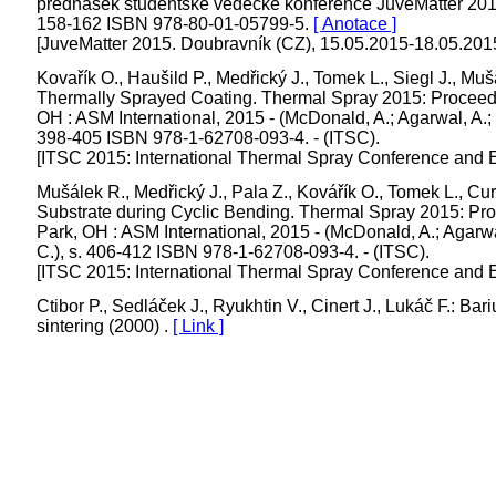
přednášek studentské vědecké konference JuveMatter 2015.
158-162 ISBN 978-80-01-05799-5.
[ Anotace ]
[JuveMatter 2015. Doubravník (CZ), 15.05.2015-18.05.201
Kovařík O., Haušild P., Medřický J., Tomek L., Siegl J., Mu
Thermally Sprayed Coating. Thermal Spray 2015: Proceedin
OH : ASM International, 2015 - (McDonald, A.; Agarwal, A.; Bo
398-405 ISBN 978-1-62708-093-4. - (ITSC).
[ITSC 2015: International Thermal Spray Conference and E
Mušálek R., Medřický J., Pala Z., Kovářík O., Tomek L., Cu
Substrate during Cyclic Bending. Thermal Spray 2015: Pro
Park, OH : ASM International, 2015 - (McDonald, A.; Agarwal,
C.), s. 406-412 ISBN 978-1-62708-093-4. - (ITSC).
[ITSC 2015: International Thermal Spray Conference and E
Ctibor P., Sedláček J., Ryukhtin V., Cinert J., Lukáč F.: B
sintering
(2000) .
[ Link ]