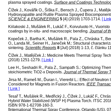
plasma sprayed coatings.
Surface and Coatings Technolo
Čížek J., Kovářík O., Šiška F., Bensch J., Čupera J., Matěj
Hydroxyapatite and Rutile Plasma Sprayed Biocomponents b
SCIENCE & ENGINEERING
5
[4] (2019) 1703-1714.
[ Link
Kiilakoski J., Mušálek R., Lukáč F., Koivuluoto H., Vuori
coatings by in-situ- and macroscopic bending.
Journal of 
Kopeček J., Bartha K., Mušálek R., Pala Z., Chráska T., Ber
O., Landa M., Seiner H., Janeček M.: Structural characteri
sintering.
Scientific Reports
8
[Jul] (2018) 1-13, č. článku 
Čížek J., Matějíček J.: Medicine Meets Thermal Spray Tec
(2018) 1251-1279.
[ Link ]
Lee H., Seshadri R., Pala Z., Sampath S.: Optimizing Ther
stoichiometric TiO2-x Deposits.
Journal of Thermal Spray 
Jirsa M., Rameš M., Ďuran I., Viererbl L.: Effect of Neutr
Considered for Magnets in Fusion Reactors.
IEEE Transact
[ Link ]
Tesař T., Mušálek R., Medřický J., Čížek J., Lukáč F., Chr
Hybrid Water Stabilized (WSP H) Plasma Torch. ITSC 2018
ISBN 978-1-62708-160-3.
[International Thermal Spray Conference. Orlando (US), 0