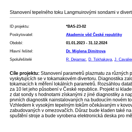
Stanovení tepelného toku Langmuirovými sondami v div
ID projektu:
*BAS-23-02
Poskytovatel:
Akademie věd České republiky
Období:
01.01.2023 - 31.12.2024
Hlavní řešitel:
Dr. Miglena Dimitrova
Spoluřešitelé
R. Dejarnac
,
D. Tskhakaya
,
J. Cavalie
Cíle projektu:
Stanovení parametrů plazmatu za různých po
vyskytujících se v tokamakovém divertoru. Diagnostika za
tokamacích k měření lokálních parametrů. Rozsáhlou data
za 10 let jeho působení v České republice. Projekt si klade z
z dat sondy s hodnotami získanými z jiné diagnostiky a na
prvních diagnostik nainstalovaných na budoucím novém 
Vzhledem k vysokým tepelným tokům očekávaným v kovové
zabudovaných v omezovačích. Důraz bude kladen také na s
spuštění stroje a bude vyrobena elektronická deska pro mě