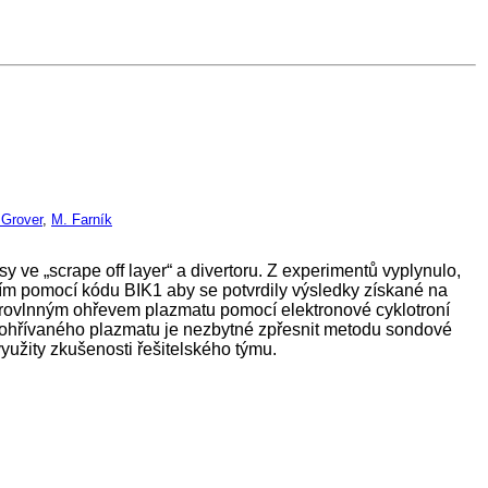
 Grover
,
M. Farník
 ve „scrape off layer“ a divertoru. Z experimentů vyplynulo,
ím pomocí kódu BIK1 aby se potvrdily výsledky získané na
vlnným ohřevem plazmatu pomocí elektronové cyklotroní
ě ohřívaného plazmatu je nezbytné zpřesnit metodu sondové
yužity zkušenosti řešitelského týmu.