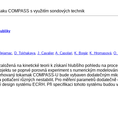
kamaku COMPASS s využitím sondových technik
ubliky
Dejarnac
,
D. Tskhakaya
,
J. Cavalier
,
A. Casolari
,
K. Bogár
,
K. Hromasová
,
O.
ložená na kinetické teorii k získaní hlubšího pohledu na procesy
projektu se poprvé porovná experiment s numerickým modelován
vrhovaný tokamak COMPASS-U bude vybaven dodatečným mikro
 potlačení různých nestabilit. Pro měření parametrů dodatečn
ný design systému ECRH. Při specifikaci tohoto systému budou v