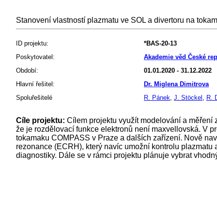
Stanovení vlastností plazmatu ve SOL a divertoru na to
ID projektu:
*BAS-20-13
Poskytovatel:
Akademie věd České rep
Období:
01.01.2020 - 31.12.2022
Hlavní řešitel:
Dr. Miglena Dimitrova
Spoluřešitelé
R. Pánek
,
J. Stöckel
,
R. 
Cíle projektu:
Cílem projektu využít modelování a měření za
že je rozdělovací funkce elektronů není maxvellovská. V 
tokamaku COMPASS v Praze a dalších zařízení. Nově na
rezonance (ECRH), který navíc umožní kontrolu plazmatu a
diagnostiky. Dále se v rámci projektu plánuje vybrat vhod