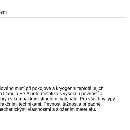
udem
ového mletí při pokojové a kryogenní teplotě jejich
 titanu a Fe-Al intermetalika s vysokou pevností a
tury i v kompaktním slinutém materiálu. Pro všechny typy
frakčními technikami. Pevnost, tažnost a případné
echanickými vlastnostmi a složením materiálu.