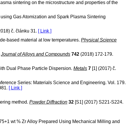
lasma sintering on the microstructure and properties of the
red using Gas Atomization and Spark Plasma Sintering
2018) č. článku 31.
[ Link ]
inide-based material at low temperatures.
Physical Science
.
Journal of Alloys and Compounds
742
(2018) 172-179.
with Dual Phase Particle Dispersion.
Metals
7
[1] (2017) č.
onference Series: Materials Science and Engineering. Vol. 179.
8981.
[ Link ]
ntering method.
Powder Diffraction
32
[S1] (2017) S221-S224.
7075+1 wt % Zr Alloy Prepared Using Mechanical Milling and