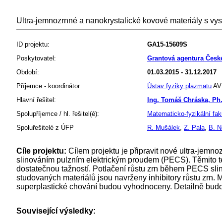
Ultra-jemnozrnné a nanokrystalické kovové materiály s vy
ID projektu:
GA15-15609S
Poskytovatel:
Grantová agentura Česk
Období:
01.03.2015 - 31.12.2017
Příjemce - koordinátor
Ústav fyziky plazmatu
AV 
Hlavní řešitel:
Ing. Tomáš Chráska, Ph
Spolupříjemce / hl. řešitel(é):
Matematicko-fyzikální fak
Spoluřešitelé z ÚFP
R. Mušálek
,
Z. Pala
,
B. N
Cíle projektu:
Cílem projektu je připravit nové ultra-jemno
slinováním pulzním elektrickým proudem (PECS). Těmito tec
dostatečnou tažností. Potlačení růstu zrn během PECS slin
studovaných materiálů jsou navrženy inhibitory růstu zrn.
superplastické chování budou vyhodnoceny. Detailně budou
Související výsledky: