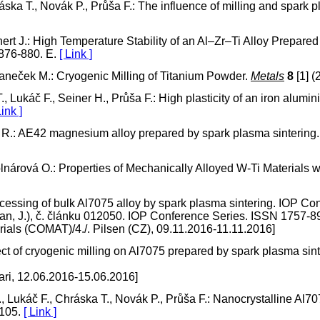
áska T., Novák P., Průša F.: The influence of milling and spark p
inert J.: High Temperature Stability of an Al–Zr–Ti Alloy Prepa
 876-880. E.
[ Link ]
, Janeček M.: Cryogenic Milling of Titanium Powder.
Metals
8
[1] (
T., Lukáč F., Seiner H., Průša F.: High plasticity of an iron alum
Link ]
rál R.: AE42 magnesium alloy prepared by spark plasma sintering
olnárová O.: Properties of Mechanically Alloyed W-Ti Materials 
rocessing of bulk Al7075 alloy by spark plasma sintering. IOP C
zugan, J.), č. článku 012050. IOP Conference Series. ISSN 1757-
rials (COMAT)/4./. Pilsen (CZ), 09.11.2016-11.11.2016]
ffect of cryogenic milling on Al7075 prepared by spark plasma si
ari, 12.06.2016-15.06.2016]
., Lukáč F., Chráska T., Novák P., Průša F.: Nanocrystalline Al
1105.
[ Link ]