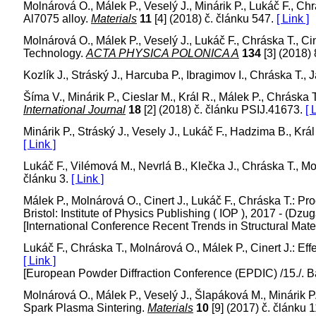
Molnárová O., Málek P., Veselý J., Minárik P., Lukáč F., Chr
Al7075 alloy.
Materials
11
[4] (2018) č. článku 547.
[ Link ]
Molnárová O., Málek P., Veselý J., Lukáč F., Chráska T., C
Technology.
ACTA PHYSICA POLONICA A
134
[3] (2018)
Kozlík J., Stráský J., Harcuba P., Ibragimov I., Chráska T.
Šíma V., Minárik P., Cieslar M., Král R., Málek P., Chráska 
International Journal
18
[2] (2018) č. článku PSIJ.41673.
[ 
Minárik P., Stráský J., Vesely J., Lukáč F., Hadzima B., K
[ Link ]
Lukáč F., Vilémová M., Nevrlá B., Klečka J., Chráska T., M
článku 3.
[ Link ]
Málek P., Molnárová O., Cinert J., Lukáč F., Chráska T.: P
Bristol: Institute of Physics Publishing ( IOP ), 2017 - (D
[International Conference Recent Trends in Structural Mate
Lukáč F., Chráska T., Molnárová O., Málek P., Cinert J.: E
[ Link ]
[European Powder Diffraction Conference (EPDIC) /15./. B
Molnárová O., Málek P., Veselý J., Šlapáková M., Minárik P
Spark Plasma Sintering.
Materials
10
[9] (2017) č. článku 