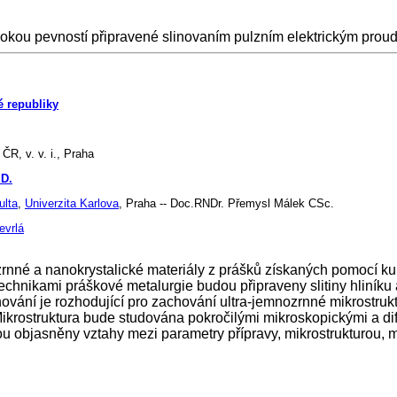
sokou pevností připravené slinovaním pulzním elektrickým pro
é republiky
ČR, v. v. i., Praha
.D.
ulta
,
Univerzita Karlova
, Praha -- Doc.RNDr. Přemysl Málek CSc.
evrlá
zrnné a nanokrystalické materiály z prášků získaných pomocí kul
hnikami práškové metalurgie budou připraveny slitiny hliníku a
ování je rozhodující pro zachování ultra-jemnozrnné mikrostruk
 Mikrostruktura bude studována pokročilými mikroskopickými a di
 objasněny vztahy mezi parametry přípravy, mikrostrukturou, m