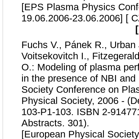
[EPS Plasma Physics Confe
19.06.2006-23.06.2006]
[ C
Fuchs V., Pánek R., Urban J
Voitsekovitch I., Fitzegera
O.: Modeling of plasma p
in the presence of NBI an
Society Conference on Pla
Physical Society, 2006 - (D
103-P1-103. ISBN 2-914771
Abstracts. 301).
[European Physical Societ