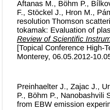
Aftanas M., Böhm P., Bílkov
F., Stöckel J., Hron M., Pá
resolution Thomson scatt
tokamak: Evaluation of pla
Review of Scientific Instru
[Topical Conference High-T
Monterey, 06.05.2012-10.0
Preinhaelter J., Zajac J., U
P., Böhm P., Nanobashvili S
from EBW emission exper