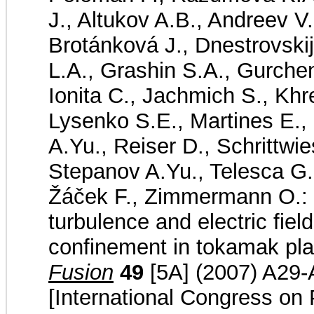
J., Altukov A.B., Andreev V
Brotánková J., Dnestrovskij
L.A., Grashin S.A., Gurche
Ionita C., Jachmich S., Khr
Lysenko S.E., Martines E., 
A.Yu., Reiser D., Schrittwi
Stepanov A.Yu., Telesca G.
Žáček F., Zimmermann O.: M
turbulence and electric fiel
confinement in tokamak p
Fusion
49
[5A] (2007) A29-
[International Congress on 