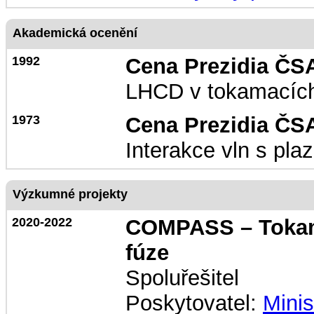
Akademická ocenění
1992
Cena Prezidia ČS
LHCD v tokamacíc
1973
Cena Prezidia ČS
Interakce vln s pl
Výzkumné projekty
2020-2022
COMPASS – Tokam
fúze
Spoluřešitel
Poskytovatel:
Minis