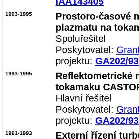
IAA143405
1993-1995
Prostoro-časové m
plazmatu na tok
Spoluřešitel
Poskytovatel:
Gran
projektu:
GA202/93
1993-1995
Reflektometrické 
tokamaku CASTO
Hlavní řešitel
Poskytovatel:
Gran
projektu:
GA202/93
1991-1993
Externí řízení tur