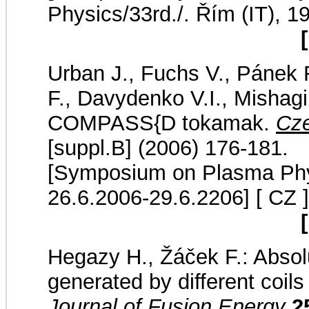
Physics/33rd./. Řím (IT), 
Urban J., Fuchs V., Pánek R
F., Davydenko V.I., Mishagi
COMPASS{D tokamak.
Cze
[suppl.B] (2006) 176-181.
[Symposium on Plasma Phys
26.6.2006-29.6.2206]
[ CZ ]
Hegazy H., Žáček F.: Absol
generated by different coi
Journal of Fusion Energy
2