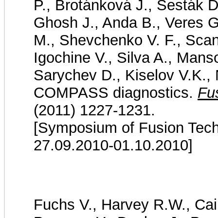
P., Brotánková J., Šesták D.
Ghosh J., Anda B., Veres G
M., Shevchenko V. F., Scann
Igochine V., Silva A., Man
Sarychev D., Kiselov V.K., 
COMPASS diagnostics.
Fu
(2011) 1227-1231.
[Symposium of Fusion Tech
27.09.2010-01.10.2010]
Fuchs V., Harvey R.W., Cair