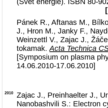
(Svět energie). ISBN 80-90
Pánek R., Aftanas M., Bílk
J., Hron M., Janky F., Nayd
Weinzettl V., Zajac J., Žáč
tokamak.
Acta Technica C
[Symposium on plasma phys
14.06.2010-17.06.2010]
2010
Zajac J., Preinhaelter J., U
Nanobashvili S.: Electron c