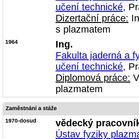
učení technické
, P
Dizertační práce:
In
s plazmatem
1964
Ing.
Fakulta jaderná a f
učení technické
, P
Diplomová práce:
V
plazmatem
Zaměstnání a stáže
1970-dosud
vědecký pracovní
Ústav fyziky plazm