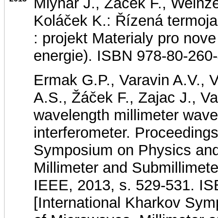
Mlynář J., Žáček F., Weinzet
Koláček K.: Řízená termoj
: projekt Materialy pro nove 
energie). ISBN 978-80-260
Ermak G.P., Varavin A.V., 
A.S., Žáček F., Zajac J., V
wavelength millimeter wav
interferometer. Proceedings
Symposium on Physics and
Millimeter and Submillime
IEEE, 2013, s. 529-531. I
[International Kharkov Sy