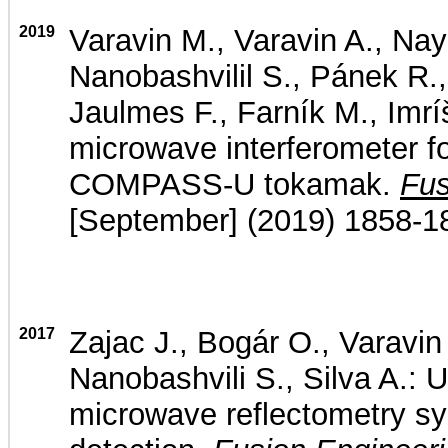
2019
Varavin M., Varavin A., Nay
Nanobashvilil S., Pánek R., 
Jaulmes F., Farník M., Imrí
microwave interferometer f
COMPASS-U tokamak.
Fus
[September] (2019) 1858-1
2017
Zajac J., Bogár O., Varavin
Nanobashvili S., Silva A.
microwave reflectometry sy