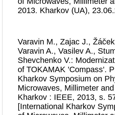
of Microwaves, Millimeter
2013. Kharkov (UA), 23.06
Varavin M., Zajac J., Žáček
Varavin A., Vasilev A., Stu
Shevchenko V.: Modernizatio
of TOKAMAK 'Compass'. Pro
Kharkov Symposium on Phy
Microwaves, Millimeter a
Kharkov : IEEE, 2013, s. 
[International Kharkov Sy