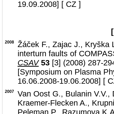
19.09.2008]
[ CZ ]
2008
Žáček F., Zajac J., Kryška L
interturn faults of COMPASS
CSAV
53
[3] (2008) 287-29
[Symposium on Plasma Phys
16.06.2008-19.06.2008]
[ C
2007
Van Oost G., Bulanin V.V.,
Kraemer-Flecken A., Krupnik
Peleman P., Razumova K.A.