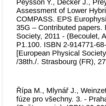
Peysson Y., Decker J., Prey
Assessment of Lower Hybri
COMPASS. EPS Europhysic
35G – Contributed papers.
Society, 2011 - (Becoulet, A
P1.100. ISBN 2-914771-68-
[European Physical Societ
/38th./. Strasbourg (FR), 2
Řípa M., Mlynář J., Weinzet
fúze pro všechny. 3. - Praha