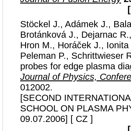
Stöckel J., Adámek J., Bal
Brotánková J., Dejarnac R.,
Hron M., Horáček J., Ionita
Peleman P., Schrittwieser 
probes for edge plasma di
Journal of Physics, Confer
012002.
[SECOND INTERNATION
SCHOOL ON PLASMA PHYSI
09.07.2006]
[ CZ ]