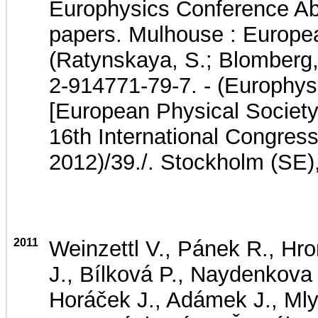
Europhysics Conference Ab
papers. Mulhouse : Europea
(Ratynskaya, S.; Blomberg,
2-914771-79-7. - (Europhys
[European Physical Societ
16th International Congre
2012)/39./. Stockholm (SE)
2011
Weinzettl V., Pánek R., Hro
J., Bílková P., Naydenkova 
Horáček J., Adámek J., Mly