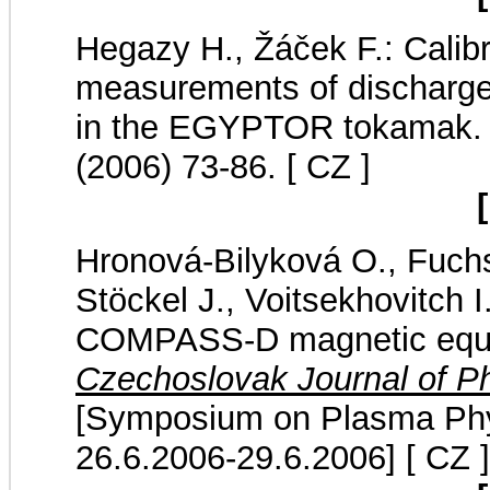
Hegazy H., Žáček F.: Calib
measurements of discharge c
in the EGYPTOR tokamak
(2006) 73-86.
[ CZ ]
Hronová-Bilyková O., Fuchs
Stöckel J., Voitsekhovitch I
COMPASS-D magnetic equili
Czechoslovak Journal of P
[Symposium on Plasma Phys
26.6.2006-29.6.2006]
[ CZ ]