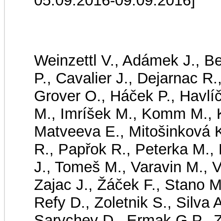
05.09.2016-09.09.2016]
Weinzettl V., Adámek J., B
P., Cavalier J., Dejarnac R.
Grover O., Háček P., Havlí
M., Imríšek M., Komm M., K
Matveeva E., Mitošinková 
R., Papřok R., Peterka M., 
J., Tomeš M., Varavin M., V
Zajac J., Žáček F., Stano M
Refy D., Zoletnik S., Silva 
Sarychev D., Ermak G.P., Z