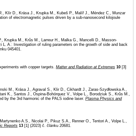
 R., Klír D., Krása J., Krupka M., Kubeš P., Malíř J., Méndez C., Munzar
tion of electromagnetic pulses driven by a sub-nanosecond kilojoule
 P., Krupka M., Krůs M., Larreur H., Malka G., Mancelli D., Masson-
 L. A.: Investigation of ruling parameters on the growth of side and back
ánku 045401.
experiments with copper targets.
Matter and Radiation at Extremes
10
[3]
ki M., Krása J., Agraval S., Klir D., Cikhardt J., Zaras-Szydłowska A.,
tani K., Santos J., Ospina-Bohórquez V., Volpe L., Borodziuk S., Krůs M.,
ted by the 3rd harmonic of the PALS iodine laser.
Plasma Physics and
 Martynenko A.S., Nicolai P., Pikuz S.A., Renner O., Tentori A., Volpe L.,
fic Reports
13
[1] (2023) č. článku 20681.