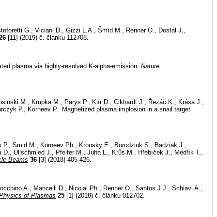
istoforetti G., Viciani D., Gizzi L.A., Šmíd M., Renner O., Dostál J.,
26
[11] (2019) č. článku 112708.
rated plasma via highly-resolved K-alpha-emission.
Nature
inski M., Krupka M., Parys P., Klír D., Cikhardt J., Řezáč K., Krása J.,
arczyk P., Korneev P.: Magnetized plasma implosion in a snail target
s P., Smid M., Korneev Ph., Krousky E., Borodziuk S., Badziak J.,
li D., Ullschmied J., Pfeifer M., Juha L., Krůs M., Hřebíček J., Medřík T.,
icle Beams
36
[3] (2018) 405-426.
arocchino A., Mancelli D., Nicolai Ph., Renner O., Santos J.J., Schiavi A.,
Physics of Plasmas
25
[1] (2018) č. článku 012702.