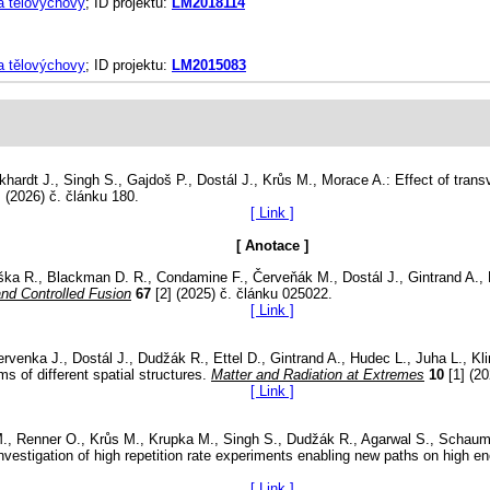
 a tělovýchovy
; ID projektu:
LM2018114
 a tělovýchovy
; ID projektu:
LM2015083
ardt J., Singh S., Gajdoš P., Dostál J., Krůs M., Morace A.: Effect of transv
 (2026) č. článku 180.
[ Link ]
[ Anotace ]
ka R., Blackman D. R., Condamine F., Červeňák M., Dostál J., Gintrand A., K
nd Controlled Fusion
67
[2] (2025) č. článku 025022.
[ Link ]
rvenka J., Dostál J., Dudžák R., Ettel D., Gintrand A., Hudec L., Juha L., K
ms of different spatial structures.
Matter and Radiation at Extremes
10
[1] (20
[ Link ]
 J. M., Renner O., Krůs M., Krupka M., Singh S., Dudžák R., Agarwal S., Scha
 investigation of high repetition rate experiments enabling new paths on high 
[ Link ]