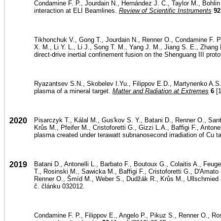
Condamine F. P., Jourdain N., Hernández J. C., Taylor M., Bohlin 
interaction at ELI Beamlines.
Review of Scientific Instruments
92
Tikhonchuk V., Gong T., Jourdain N., Renner O., Condamine F. P.,
X. M., Li Y. L., Li J., Song T. M., Yang J. M., Jiang S. E., Zhang
direct-drive inertial confinement fusion on the Shenguang III prot
Ryazantsev S.N., Skobelev I.Yu., Filippov E.D., Martynenko A.S.
plasma of a mineral target.
Matter and Radiation at Extremes
6
[1
2020
Pisarczyk T., Kálal M., Gus'kov S. Y., Batani D., Renner O., San
Krůs M., Pfeifer M., Cristoforetti G., Gizzi L.A., Baffigi F., Ant
plasma created under terawatt subnanosecond irradiation of Cu t
2019
Batani D., Antonelli L., Barbato F., Boutoux G., Colaitis A., Feu
T., Rosinski M., Sawicka M., Baffigi F., Cristoforetti G., D'Amato
Renner O., Šmíd M., Weber S., Dudžák R., Krůs M., Ullschmied J.:
č. článku 032012.
Condamine F. P., Filippov E., Angelo P., Pikuz S., Renner O., R