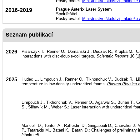
Poskytovatel:
Ministerstvo školství, mládeže
2016-2019
Prague Asterix Laser System
Spoluřešitel
Poskytovatel:
Ministerstvo školství, mládeže
Seznam publikací
2026
Pisarczyk T., Renner O., Domański J., Dudžák R., Krupka M., Cikh
interactions with disc-double-coil targets.
Scientific Reports
16
[1]
2025
Hudec L., Limpouch J., Renner O., Tikhonchuk V., Dudžák R., Liš
temperature in low-density undercritical foams.
Plasma Physics a
Limpouch J., Tikhonchuk V., Renner O., Agarwal S., Burian T., Če
S., Šilhavík M., Weber S.: Laser interaction with undercritical foa
Mancelli D., Tentori A., Raffestin D., Singappuli D., Chevalier
P., Tatarakis M., Batani K., Batani D.: Challenges of preliminary
článku e5.