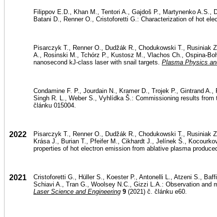
Filippov E.D., Khan M., Tentori A., Gajdoš P., Martynenko A.S., D
Batani D., Renner O., Cristoforetti G.: Characterization of hot ele
Pisarczyk T., Renner O., Dudžák R., Chodukowski T., Rusiniak Z.,
A., Rosinski M., Tchórz P., Kustosz M., Vlachos Ch., Ospina-Boh
nanosecond kJ-class laser with snail targets.
Plasma Physics and
Condamine F. P., Jourdain N., Kramer D., Trojek P., Gintrand A.,
Singh R. L., Weber S., Vyhlídka Š.: Commissioning results from th
článku 015004.
2022
Pisarczyk T., Renner O., Dudžák R., Chodukowski T., Rusiniak Z.
Krása J., Burian T., Pfeifer M., Cikhardt J., Jelínek Š., Kocourk
properties of hot electron emission from ablative plasma produced a
2021
Cristoforetti G., Hüller S., Koester P., Antonelli L., Atzeni S., B
Schiavi A., Tran G., Woolsey N.C., Gizzi L.A.: Observation and m
Laser Science and Engineering
9
(2021) č. článku e60.