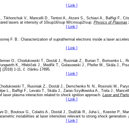
[ Link ]
., Tikhonchuk V., Mancelli D., Tentori A., Atzeni S., Schiavi A., Baffigi F., Cr
frared lasers at intensity of 10sup16/sup W/cmsup2/sup.
Physics of Plasmas
[ Link ]
osmej F. B.: Characterization of suprathermal electrons inside a laser accele
[ Link ]
ner O., Chodukowski T., Dostál J., Rusiniak Z., Burian T., Borisenko L., Ros
ungwirth K., Hřebíček J., Medřík T., Golasowski J., Pfeifer M., Skála J., Pis
] (2018) 1-11, č. článku 17895.
[ Link ]
Chodukowski T., Rusiniak Z., Dostál J., Demchenko N. N., Rosinski M., Pary
Volpe L., Baffigi F., Levato T., Skála J., Zaras-Szydłowska A., Trela J., Mancel
 laser plasma interaction related to shock ignition approach.
Laser and Part
[ Link ]
Batani D., Boutoux G., Colaitis A., Dostál J., Dudžák R., Juha L., Koester P., M
metric instabilities at laser intensities relevant to strong shock generation.
[ Link ]