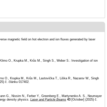
erse magnetic field on hot electron and ion fluxes generated by laser
limo O., Krupka M., Krůs M., Singh S., Weber S.: Investigation of ion
limo O., Krupka M., Krůs M., Lastovička T., Liška R., Nazarov W., Singh
25) č. článku 017402.
umann G., Nissim N., Ferber Y., Greenberg E., Martynenko A. S., Neumayer
energy density physics.
Laser and Particle Beams
43
[October] (2025) č.