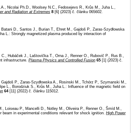
 S.A., Nicolai Ph.D., Woolsey N.C., Fedosejevs R., Krůs M., Juha L.,
er and Radiation at Extremes
8
[6] (2023) č. článku 065602.
, Batani D., Santos J., Burian T., Ehret M., Gajdoš P., Zaras-Szydłowska
ha L.: Strongly magnetized plasma produced by interaction of
. C., Hubáček J., Laštovička T., Orna J., Renner O., Rubovič P., Rus B.,
t infrastructure.
Plasma Physics and Controlled Fusion
65
[1] (2023) č.
., Gajdoš P., Zaras-Szydłowska A., Rosinski M., Tchórz P., Szymanski M.,
pe L., Borodziuk S., Krůs M., Juha L.: Influence of the magnetic field on
on
64
[11] (2022) č. článku 115012.
n M., Loiseau P., Mancelli D., Notley M., Oliveira P., Renner O., Šmíd M.,
 beam in experimental conditions relevant for shock ignition.
High Power