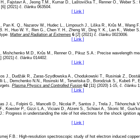
H., Fajstavr A., Jeong T.M., Kumar D., Laštovička T., Renner O., Weber S.: Hi
[6] (2021) č. článku 063504.
[ Link ]
 Pan K. Q., Nazarov W., Hudec L., Limpouch J., Liška R., Krůs M., Wang F., Y
 B. H., Huo W. Y., Ren G., Chen Y. H., Zheng W., Ding Y. K., Lan K., Weber S.:
otype.
Matter and Radiation at Extremes
6
[2] (2021) č. článku 0023006.
[ Link ]
, Mishchenko M.D., Krůs M., Renner O., Pikuz S.A.: Precise wavelength meas
] (2021) č. článku 014402.
[ Link ]
tos J., Dudžák R., Zaras-Szydłowska A., Chodukowski T., Rusiniak Z., Dostál 
onelli L., Demchenko N.N., Rosinski M., Terwińska D., Borodziuk S., Kubeš P., E
argets.
Plasma Physics and Controlled Fusion
62
[11] (2020) 1-15, č. článku 
[ Link ]
geas J.-L., Folpini G., Mancelli D., Nicolai P., Santos J., Trela J., Tikhonch
 F., Koester P., Gizzi L.A., Viciani D., Atzeni S., Schiavi A., Skoric M., Gus'
 Progress in understanding the role of hot electrons for the shock ignition a
[ Link ]
osmej F.B.: High-resolution spectroscopic study of hot electron induced copp