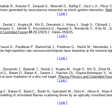
udžák R., Koester P., Zeraouli G., Mancelli D., Baffigi F., Gizzi L.A., Pikuz
ctrons generated by laser-plasma interaction at shock ignition intensities.
Matt
[ Link ]
 Dostál J., Krupka M., Klír D., Domański J., Krása J., Singh S., Cikhardt J.
órquez V., Jelínek Š., Kocourková G., Agrawal S., Borodziuk S., Krůs M., Ju
 Controlled Fusion
65
[5] (2023) č. článku 055015.
[ Link ]
 Fauvel G., Pandikian P., Bartoníček J., Friedman G., Havlík M., Hernandez J
e high-repetition rate nanosecond-kilojoule laser beamline at the extreme ligh
[ Link ]
, Domanski J., Badziak J., Dostál J., Krupka M., Singh S., Klír D., Ehret M
ová G., Batani D., Batani K., Santos J., Vlachos Ch., Ospina-Bohórquez V., Vol
t laser irradiation of a disc-coil target.
Plasma Physics and Controlled Fusi
[ Link ]
affigi F., Batani D., Baird C., Booth N., Galimberti M., Glize K., Héron A., Kha
odelling of stimulated Raman scattering driven by an optically smoothed laser
[ Link ]