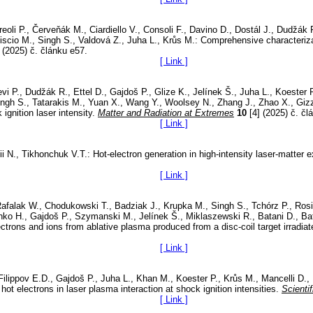
reoli P., Červeňák M., Ciardiello V., Consoli F., Davino D., Dostál J., Dudžák
iscio M., Singh S., Valdová Z., Juha L., Krůs M.: Comprehensive characteriza
(2025) č. článku e57.
[ Link ]
vi P., Dudžák R., Ettel D., Gajdoš P., Glize K., Jelínek Š., Juha L., Koester
ingh S., Tatarakis M., Yuan X., Wang Y., Woolsey N., Zhang J., Zhao X., Gizzi
gnition laser intensity.
Matter and Radiation at Extremes
10
[4] (2025) č. čl
[ Link ]
i N., Tikhonchuk V.T.: Hot-electron generation in high-intensity laser-matter 
[ Link ]
falak W., Chodukowski T., Badziak J., Krupka M., Singh S., Tchórz P., Rosins
enko H., Gajdoš P., Szymanski M., Jelínek Š., Miklaszewski R., Batani D., Ba
ectrons and ions from ablative plasma produced from a disc-coil target irradia
[ Link ]
 Filippov E.D., Gajdoš P., Juha L., Khan M., Koester P., Krůs M., Mancelli D.,
 hot electrons in laser plasma interaction at shock ignition intensities.
Scienti
[ Link ]