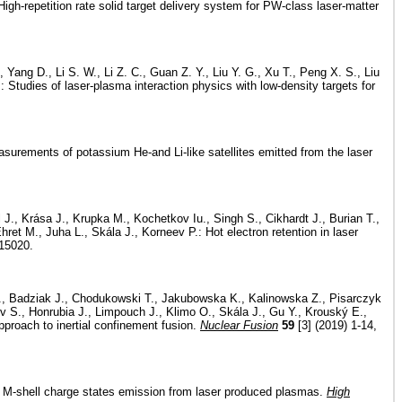
gh-repetition rate solid target delivery system for PW-class laser-matter
ang D., Li S. W., Li Z. C., Guan Z. Y., Liu Y. G., Xu T., Peng X. S., Liu
 Studies of laser-plasma interaction physics with low-density targets for
urements of potassium He-and Li-like satellites emitted from the laser
J., Krása J., Krupka M., Kochetkov Iu., Singh S., Cikhardt J., Burian T.,
hret M., Juha L., Skála J., Korneev P.: Hot electron retention in laser
115020.
uk V., Badziak J., Chodukowski T., Jakubowska K., Kalinowska Z., Pisarczyk
kov S., Honrubia J., Limpouch J., Klimo O., Skála J., Gu Y., Krouský E.,
pproach to inertial confinement fusion.
Nuclear Fusion
59
[3] (2019) 1-14,
er M-shell charge states emission from laser produced plasmas.
High