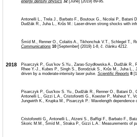
energy density physics
32
[June] (2019) 89-95.
Antonelli L., Trela J., Barbato F., Boutoux G., Nicolai P., Batani D
Dudžák R., Juha L., Krůs M.: Laser-driven strong shocks with in
Šmíd M., Renner O., Colaitis A., Tikhonchuk V.T., Schlegel T., R
Communications
10
[September] (2019) 1-8, č. článku 4212.
2018
Pisarczyk P., Gus’kov S.Yu., Zaras-Szydłowska A., Dudžák R., Ren
Rhee Y.-J., Kubes P., Singh S., Borodziuk S., Krůs M., Juha L., J
driven by a moderate-intensity laser pulse.
Scientific Reports
8
[1
Pisarczyk P., Gus'kov S. Yu., Dudžák R., Renner O., Batani D., 
Antonelli L., Gizzi L.A., Cristoforetti G., Koester P., Maheut Y., 
Jungwirth K., Krupka M., Pisarczyk P.: Wavelength dependence of
Cristoforetti G., Antonelli L., Atzeni S., Baffigi F., Barbato F., 
Skoric M.M., Šmíd M., Straka P., Gizzi L.A.: Measurements of para