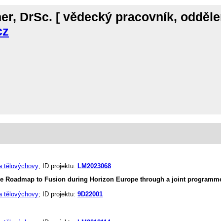
er, DrSc.
[ vědecký pracovník, odděle
cz
 a tělovýchovy
; ID projektu:
LM2023068
 the Roadmap to Fusion during Horizon Europe through a joint program
 a tělovýchovy
; ID projektu:
9D22001