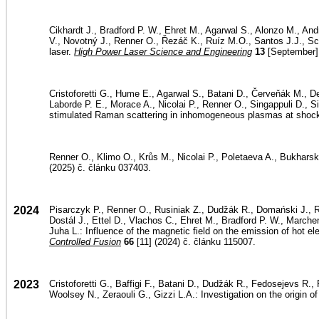
Cikhardt J., Bradford P. W., Ehret M., Agarwal S., Alonzo M., And
V., Novotný J., Renner O., Řezáč K., Ruíz M.O., Santos J.J., Sc
laser.
High Power Laser Science and Engineering
13
[September] 
Cristoforetti G., Hume E., Agarwal S., Batani D., Červeňák M., De
Laborde P. E., Morace A., Nicolai P., Renner O., Singappuli D., S
stimulated Raman scattering in inhomogeneous plasmas at shock i
Renner O., Klimo O., Krůs M., Nicolai P., Poletaeva A., Bukharski
(2025) č. článku 037403.
2024
Pisarczyk P., Renner O., Rusiniak Z., Dudžák R., Domański J., Ra
Dostál J., Ettel D., Vlachos C., Ehret M., Bradford P. W., March
Juha L.: Influence of the magnetic field on the emission of hot el
Controlled Fusion
66
[11] (2024) č. článku 115007.
2023
Cristoforetti G., Baffigi F., Batani D., Dudžák R., Fedosejevs R.,
Woolsey N., Zeraouli G., Gizzi L.A.: Investigation on the origin of