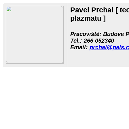
Pavel Prchal
[ t
plazmatu ]
Pracoviště: Budova P
Tel.:
266 05
2340
Email:
prchal@pals.c