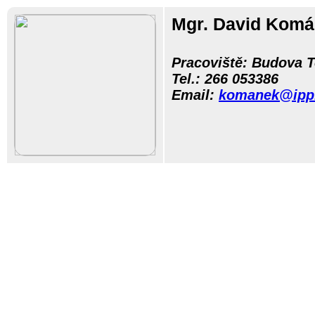
Mgr. David Kom
Pracoviště: Budova 
Tel.:
266 05
3386
Email:
komanek@ipp.