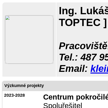
Ing. Luká
TOPTEC ]
Pracoviště
Tel.:
487 9
Email:
kle
Výzkumné projekty
2023-2028
Centrum pokročilé
Spoluřešitel