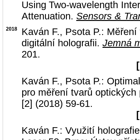
Using Two-wavelength Inte
Attenuation.
Sensors & Tra
2018
Kaván F., Psota P.: Měření v
digitální holografii.
Jemná m
201.
Kaván F., Psota P.: Optimal
pro měření tvarů optických
[2] (2018) 59-61.
Kaván F.: Využití holografi