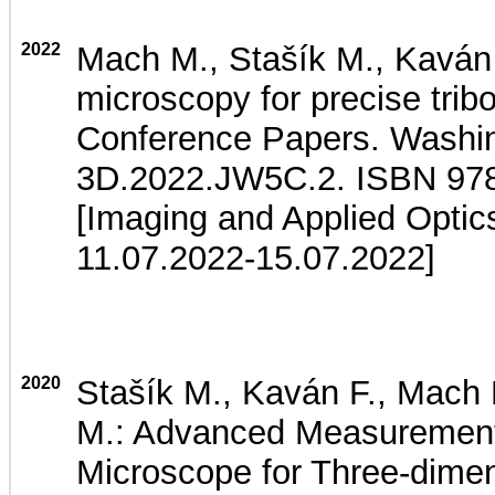
2022
Mach M., Stašík M., Kaván F
microscopy for precise tri
Conference Papers. Washing
3D.2022.JW5C.2. ISBN 978
[Imaging and Applied Opti
11.07.2022-15.07.2022]
2020
Stašík M., Kaván F., Mach 
M.: Advanced Measurement 
Microscope for Three-dime