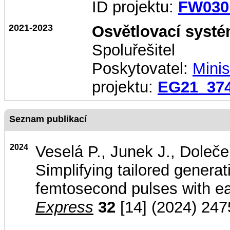
ID projektu:
FW030
2021-2023
Osvětlovací syst
Spoluřešitel
Poskytovatel:
Mini
projektu:
EG21_374
Seznam publikací
2024
Veselá P., Junek J., Doleč
Simplifying tailored genera
femtosecond pulses with ea
Express
32
[14] (2024) 247