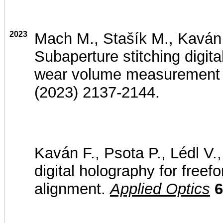
2023
Mach M., Stašík M., Kaván F
Subaperture stitching digit
wear volume measurement i
(2023) 2137-2144.
Kaván F., Psota P., Lédl V.
digital holography for fre
alignment.
Applied Optics
6