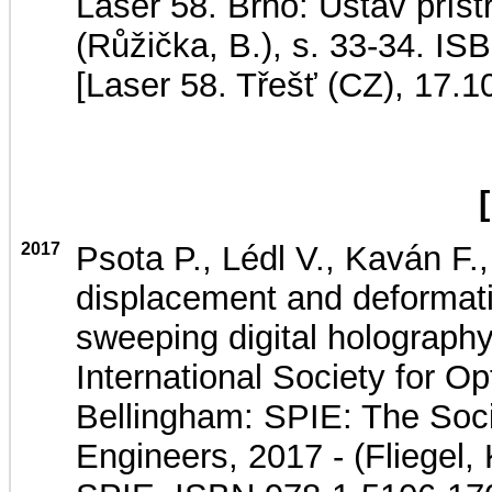
Laser 58. Brno: Ústav přístr
(Růžička, B.), s. 33-34. I
[Laser 58. Třešť (CZ), 17.
2017
Psota P., Lédl V., Kaván F.
displacement and deformat
sweeping digital holograph
International Society for O
Bellingham: SPIE: The Soci
Engineers, 2017 - (Fliegel, 