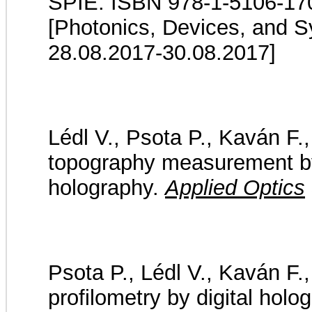
SPIE. ISBN 978-1-5106-17
[Photonics, Devices, and S
28.08.2017-30.08.2017]
Lédl V., Psota P., Kaván F.
topography measurement by
holography.
Applied Optics
Psota P., Lédl V., Kaván F.
profilometry by digital hol