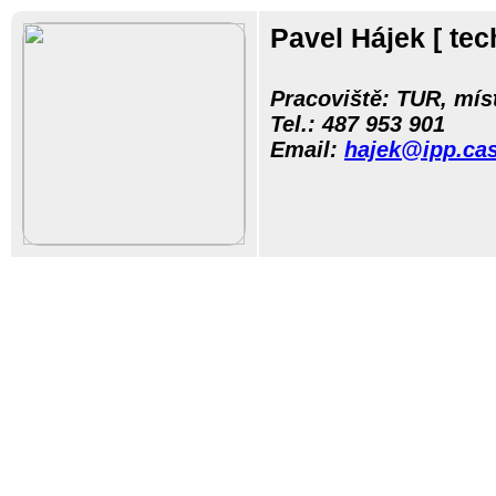
Pavel Hájek
[ te
Pracoviště: TUR, mís
Tel.:
487 953 901
Email:
hajek@ipp.cas