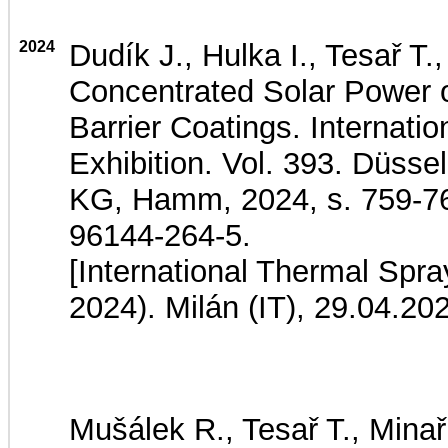
2024
Dudík J., Hulka I., Tesař T.
Concentrated Solar Power 
Barrier Coatings. Internat
Exhibition. Vol. 393. Düss
KG, Hamm, 2024, s. 759-76
96144-264-5.
[International Thermal Spr
2024). Milán (IT), 29.04.20
Mušálek R., Tesař T., Minaří