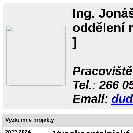
Ing. Joná
oddělení 
]
Pracoviště
Tel.:
266 0
Email:
dud
Výzkumné projekty
2022-2024