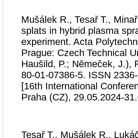
Mušálek R., Tesař T., Minař
splats in hybrid plasma spr
experiment. Acta Polytechn
Prague: Czech Technical Uni
Haušild, P.; Němeček, J.), 
80-01-07386-5. ISSN 2336
[16th International Confere
Praha (CZ), 29.05.2024-31
Tesař T., Mušálek R., Lukáč