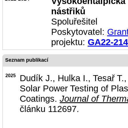
Vysokoentalpická
nástřiků
Spoluřešitel
Poskytovatel:
Gran
projektu:
GA22-21
Seznam publikací
2025
Dudík J., Hulka I., Tesař T
Solar Power Testing of Pla
Coatings.
Journal of Therm
článku 112697.